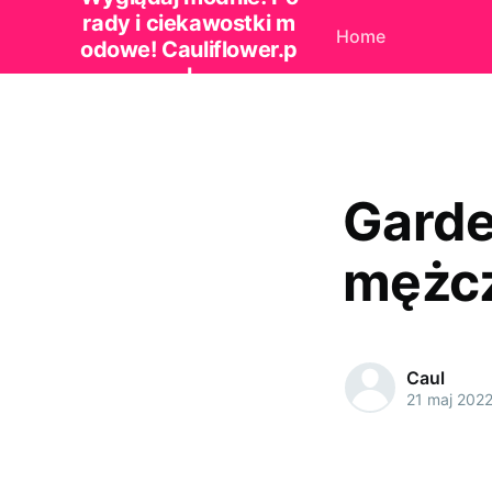
rady i ciekawostki m
Home
odowe! Cauliflower.p
l
Garde
mężc
Caul
21 maj 202