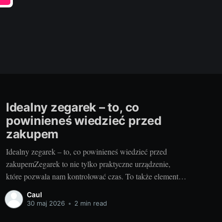
Idealny zegarek – to, co
powinieneś wiedzieć przed
zakupem
Idealny zegarek – to, co powinieneś wiedzieć przed
zakupemZegarek to nie tylko praktyczne urządzenie,
które pozwala nam kontrolować czas. To także element
stylizacji, który może podkreślać naszą osobowość i
Caul
dodawać klasy. Aby jednak wybrać idealny model, warto
30 maj 2026
•
2 min read
zwrócić uwagę na kilka kluczowych kwestii. Od czego