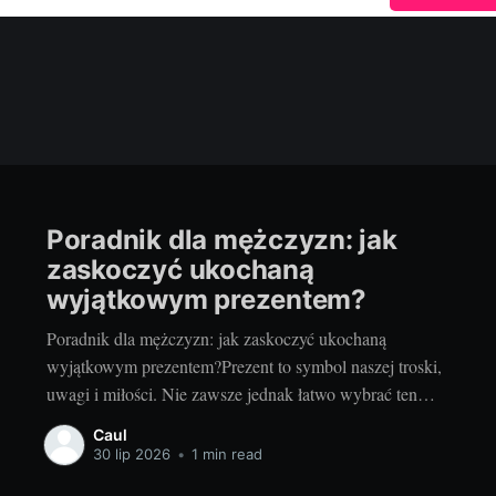
Poradnik dla mężczyzn: jak
zaskoczyć ukochaną
wyjątkowym prezentem?
Poradnik dla mężczyzn: jak zaskoczyć ukochaną
wyjątkowym prezentem?Prezent to symbol naszej troski,
uwagi i miłości. Nie zawsze jednak łatwo wybrać ten
odpowiedni, który zachwyci ukochaną osobę. Czy jest na
Caul
to jakiś sprawdzony przepis? Jak zaskoczyć wyjątkowym
30 lip 2026
•
1 min read
i wyjątkowym prezentem? Oto kilka praktycznych porad,