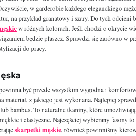
 Oczywiście, w garderobie każdego eleganckiego męż
itur, na przykład granatowy i szary. Do tych odcieni b
męskie
w różnych kolorach. Jeśli chodzi o okrycie wi
wiązaniem będzie płaszcz. Sprawdzi się zarówno w p
stylizacji do pracy.
męska
 powinna być przede wszystkim wygodna i komfortow
a materiał, z jakiego jest wykonana. Najlepiej sprawd
 lub bambus. To naturalne tkaniny, które umożliwiają
iękkie i elastyczne. Najczęściej wybierany fasony to 
skarpetki męskie
erając
, również powinniśmy kierow