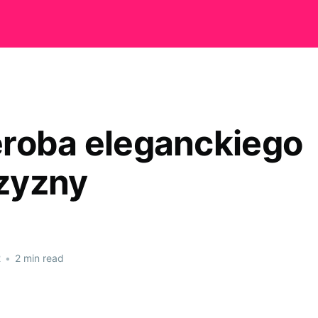
roba eleganckiego
zyzny
2
•
2 min read