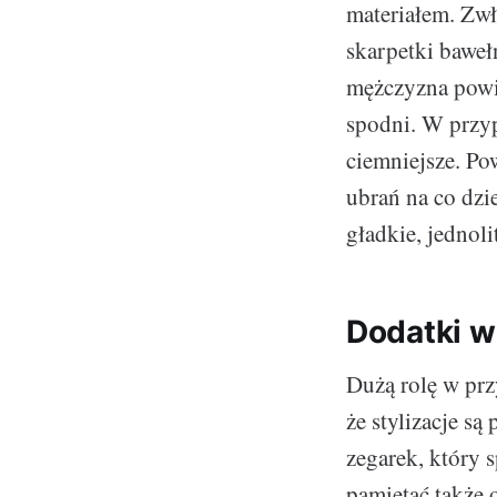
materiałem. Zwł
skarpetki baweł
mężczyzna powi
spodni. W przy
ciemniejsze. Po
ubrań na co dzi
gładkie, jednol
Dodatki w
Dużą rolę w prz
że stylizacje są
zegarek, który s
pamiętać także 