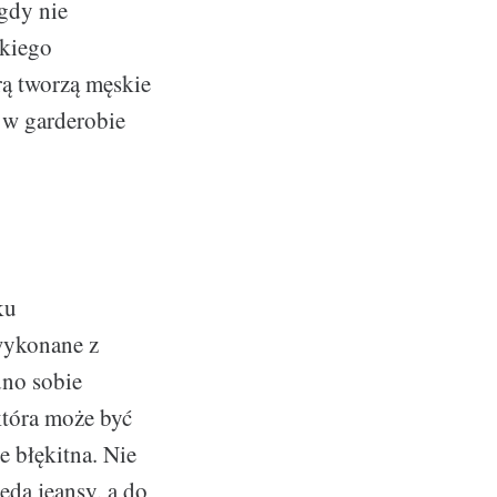
gdy nie
ckiego
ą tworzą męskie
ę w garderobie
ku
wykonane z
dno sobie
 która może być
e błękitna. Nie
dą jeansy, a do