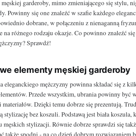
męskiej garderoby, mimo zmieniającego się stylu, ni
. Powinny się one znaleźć w szafie każdego elegan
owiednio dobrane, w połączeniu z nienaganną fryzur
lne na różnego rodzaju okazje. Co powinno znaleźć si
ężczyzny? Sprawdź!
we elementy męskiej garderoby
a eleganckiego mężczyzny powinna składać się z kil
lementów. Przede wszystkim, ubrania powinny być 
i materiałów. Dzięki temu dobrze się prezentują. Tru
stylizację bez koszuli. Podstawą jest biała koszula,
 męskich stylizacji. Równie dobrze sprawdzi się takż
 także spodni - na co dzień dobrym rozwiązaniem bę