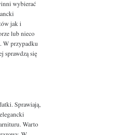
winni wybierać
gancki
ów jak i
rze lub nieco
ki. W przypadku
ej sprawdzą się
atki. Sprawiają,
 elegancki
garnituru. Warto
 brązowy. W