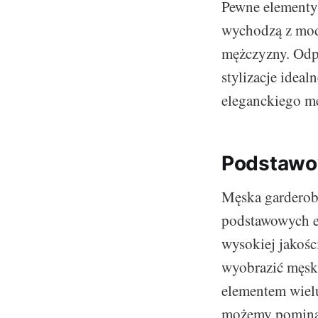
Pewne elementy 
wychodzą z mody
mężczyzny. Odp
stylizacje idea
eleganckiego m
Podstawo
Męska garderob
podstawowych e
wysokiej jakośc
wyobrazić męską 
elementem wielu
możemy pominąć