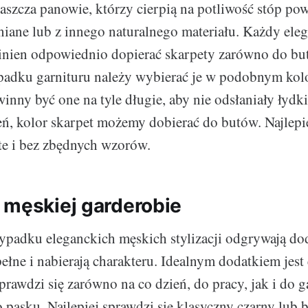
aszcza panowie, którzy cierpią na potliwość stóp po
niane lub z innego naturalnego materiału. Każdy ele
nien odpowiednio dopierać skarpety zarówno do but
padku garnituru należy wybierać je w podobnym kolo
winny być one na tyle długie, aby nie odsłaniały łyd
eń, kolor skarpet możemy dobierać do butów. Najlepi
ite i bez zbędnych wzorów.
 męskiej garderobie
ypadku eleganckich męskich stylizacji odgrywają dod
 pełne i nabierają charakteru. Idealnym dodatkiem jest
prawdzi się zarówno na co dzień, do pracy, jak i do 
o pasku. Najlepiej sprawdzi się klasyczny czarny lub