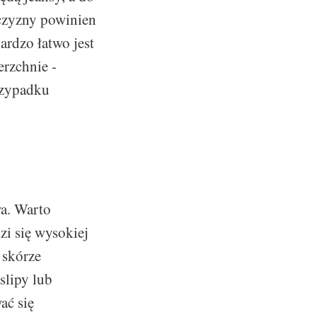
czyzny powinien
ardzo łatwo jest
erzchnie -
rzypadku
a. Warto
zi się wysokiej
 skórze
slipy lub
ać się