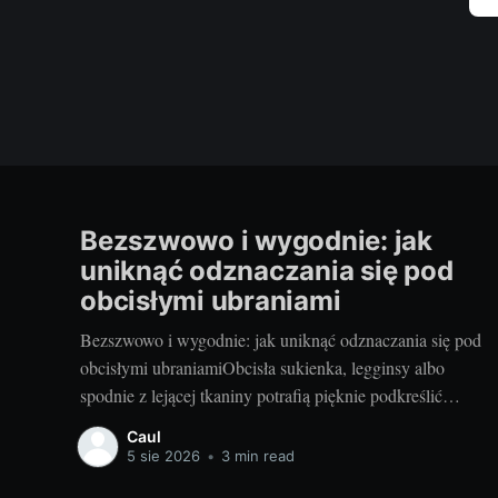
Bezszwowo i wygodnie: jak
uniknąć odznaczania się pod
obcisłymi ubraniami
Bezszwowo i wygodnie: jak uniknąć odznaczania się pod
obcisłymi ubraniamiObcisła sukienka, legginsy albo
spodnie z lejącej tkaniny potrafią pięknie podkreślić
sylwetkę – o ile pod spodem wszystko jest gładkie. Dziś
Caul
podpowiadam, jak ograć temat szwów, gumek i zgrubień
5 sie 2026
•
3 min read
tak, by nie psuły efektu stylizacji. Będzie konkretnie: dla