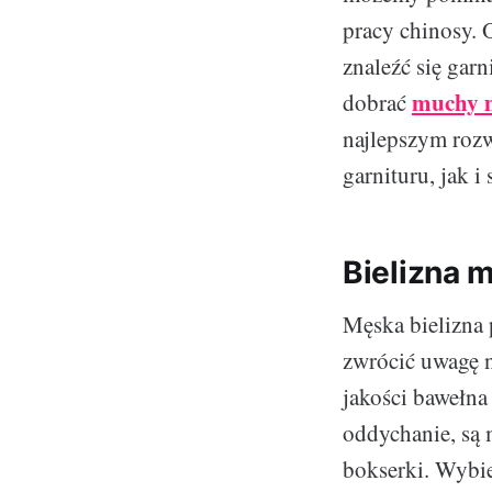
pracy chinosy.
znaleźć się garn
muchy 
dobrać
najlepszym roz
garnituru, jak i 
Bielizna 
Męska bielizna
zwrócić uwagę n
jakości bawełna
oddychanie, są m
bokserki. Wybi