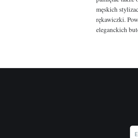
męskich styliza
rękawiczki. Pow
eleganckich bu
E