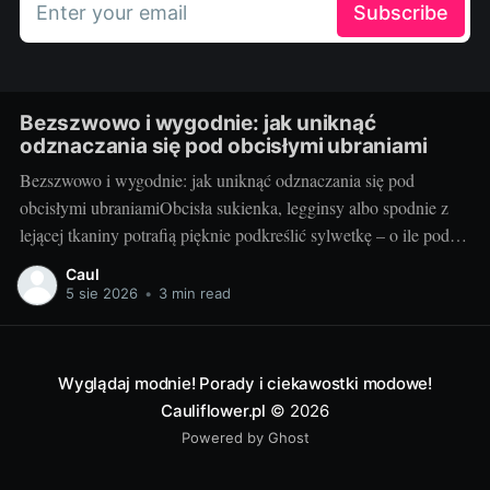
Enter your email
Subscribe
Bezszwowo i wygodnie: jak uniknąć
odznaczania się pod obcisłymi ubraniami
Bezszwowo i wygodnie: jak uniknąć odznaczania się pod
obcisłymi ubraniamiObcisła sukienka, legginsy albo spodnie z
lejącej tkaniny potrafią pięknie podkreślić sylwetkę – o ile pod
spodem wszystko jest gładkie. Dziś podpowiadam, jak ograć
Caul
temat szwów, gumek i zgrubień tak, by nie psuły efektu
5 sie 2026
•
3 min read
stylizacji. Będzie konkretnie: dla niej i dla niego,
Wyglądaj modnie! Porady i ciekawostki modowe!
Cauliflower.pl
© 2026
Powered by Ghost