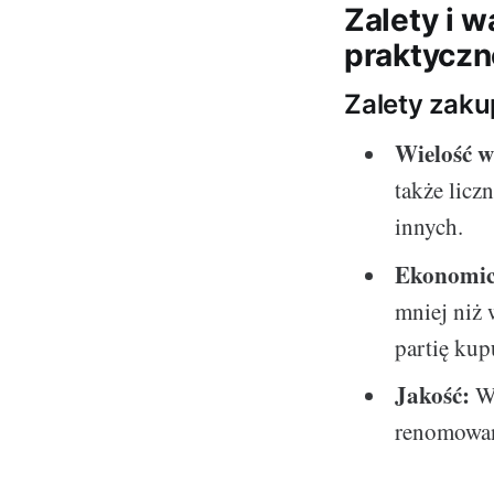
Zalety i 
praktyczn
Zalety zak
Wielość 
także licz
innych.
Ekonomic
mniej niż
partię kup
Jakość:
Wi
renomowan