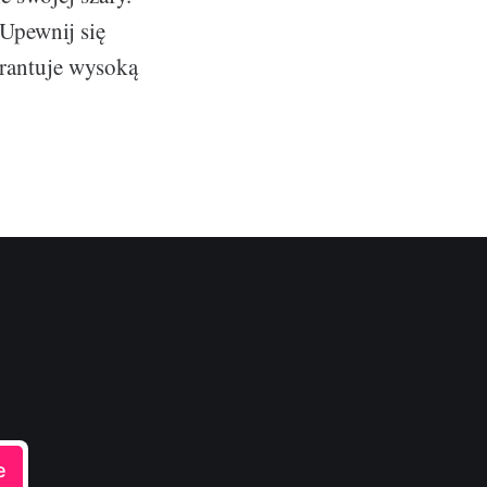
 Upewnij się
rantuje wysoką
e