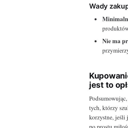
Wady zakup
Minimaln
produktów
Nie ma pr
przymierzy
Kupowanie
jest to o
Podsumowując, 
tych, którzy sz
korzystne, jeśli
po prostu miłoś