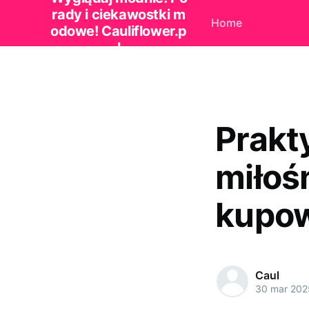
rady i ciekawostki m
Home
odowe! Cauliflower.p
l
Prakt
miłoś
kupow
Caul
30 mar 202