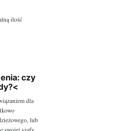
lną ilość
enia: czy
ody?<
wiązaniem dla
ątkowo
odzieżowego, lub
 swojej szafy.