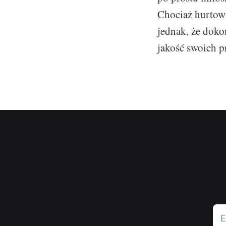
Chociaż hurtown
jednak, że dok
jakość swoich 
E