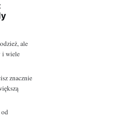
:
dy
odzież, ale
 i wiele
isz znacznie
większą
o od