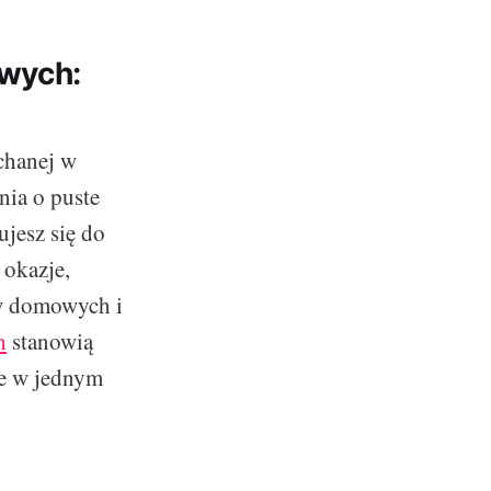
owych:
chanej w
nia o puste
ujesz się do
 okazje,
ów domowych i
h
stanowią
we w jednym