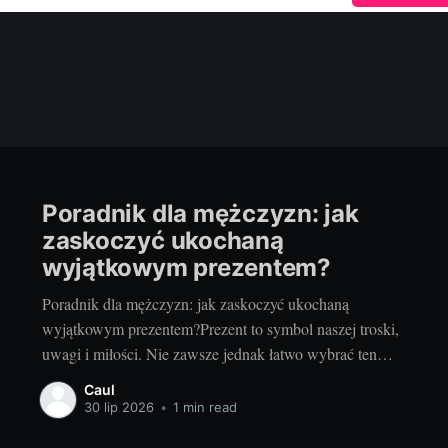
Poradnik dla mężczyzn: jak
zaskoczyć ukochaną
wyjątkowym prezentem?
Poradnik dla mężczyzn: jak zaskoczyć ukochaną
wyjątkowym prezentem?Prezent to symbol naszej troski,
uwagi i miłości. Nie zawsze jednak łatwo wybrać ten
odpowiedni, który zachwyci ukochaną osobę. Czy jest na
Caul
to jakiś sprawdzony przepis? Jak zaskoczyć wyjątkowym
30 lip 2026
•
1 min read
i wyjątkowym prezentem? Oto kilka praktycznych porad,