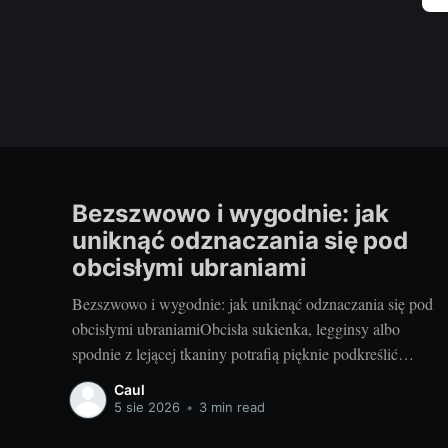
Bezszwowo i wygodnie: jak
uniknąć odznaczania się pod
obcisłymi ubraniami
Bezszwowo i wygodnie: jak uniknąć odznaczania się pod
obcisłymi ubraniamiObcisła sukienka, legginsy albo
spodnie z lejącej tkaniny potrafią pięknie podkreślić
sylwetkę – o ile pod spodem wszystko jest gładkie. Dziś
Caul
podpowiadam, jak ograć temat szwów, gumek i zgrubień
5 sie 2026
•
3 min read
tak, by nie psuły efektu stylizacji. Będzie konkretnie: dla