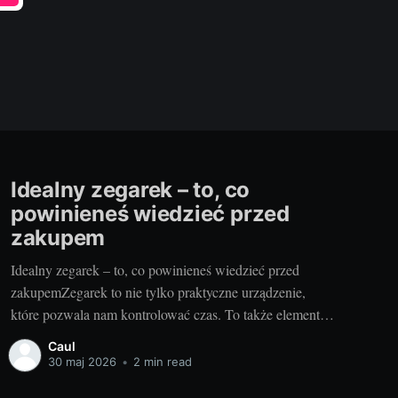
Idealny zegarek – to, co
powinieneś wiedzieć przed
zakupem
Idealny zegarek – to, co powinieneś wiedzieć przed
zakupemZegarek to nie tylko praktyczne urządzenie,
które pozwala nam kontrolować czas. To także element
stylizacji, który może podkreślać naszą osobowość i
Caul
dodawać klasy. Aby jednak wybrać idealny model, warto
30 maj 2026
•
2 min read
zwrócić uwagę na kilka kluczowych kwestii. Od czego