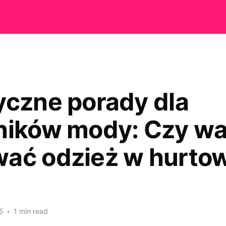
yczne porady dla
ników mody: Czy wa
ać odzież w hurto
5
•
1 min read