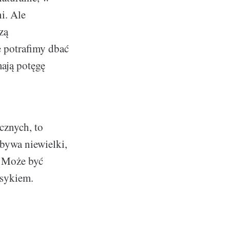
i. Ale
zą
 potrafimy dbać
ają potęgę
cznych, to
bywa niewielki,
. Może być
asykiem.