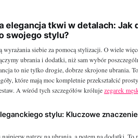
 elegancja tkwi w detalach: Jak 
o swojego stylu?
ą wyrażania siebie za pomocą stylizacji. O wiele wię
łączymy ubrania i dodatki, niż sam wybór poszczegó
ancja to nie tylko drogie, dobrze skrojone ubrania. T
góły, które mają moc kompletnie przekształcić prosty
estaw. A wśród tych szczegółów króluje
zegarek męs
leganckiego stylu: Kluczowe znaczeni
 najpierw patrzy na ubrania, a potem na dodatki. To 