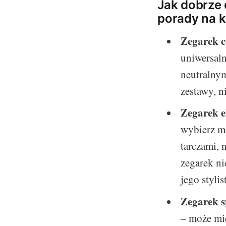
Jak dobrze 
porady na k
Zegarek c
uniwersal
neutralnym
zestawy, n
Zegarek e
wybierz mo
tarczami,
zegarek ni
jego stylis
Zegarek s
– może mie