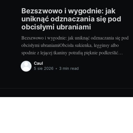
Bezszwowo i wygodnie: jak
uniknąć odznaczania się pod
obcisłymi ubraniami
Bezszwowo i wygodnie: jak uniknąć odznaczania się pod
obcisłymi ubraniamiObcisła sukienka, legginsy albo
spodnie z lejącej tkaniny potrafią pięknie podkreślić
sylwetkę – o ile pod spodem wszystko jest gładkie. Dziś
Caul
podpowiadam, jak ograć temat szwów, gumek i zgrubień
5 sie 2026
•
3 min read
tak, by nie psuły efektu stylizacji. Będzie konkretnie: dla
niej i dla niego,
Wyglądaj modnie! Porady i ciekawostki modowe! Cauliflower.pl