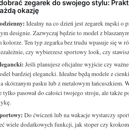
dobrać zegarek do swojego stylu: Prak
ażdą okazję
odzienny:
Idealny na co dzień jest zegarek męski o 
nym designie. Zazwyczaj będzie to model z blaszany
 kolorze. Ten typ zegarka bez trudu wpasuje się w róż
iezależnie, czy wybierzesz sportowy look, czy stawisz
legancki:
Jeśli planujesz oficjalne wyjście czy ważne
del bardziej elegancki. Idealne będą modele z cienk
 na skórzanym pasku lub z metalowym łańcuszkiem. W
e tylko pasował do całości twojego stroju, ale także p
tykę.
portowy:
Do ćwiczeń lub na wakacje wystarczy spo
ć wiele dodatkowych funkcji, jak stoper czy krokom