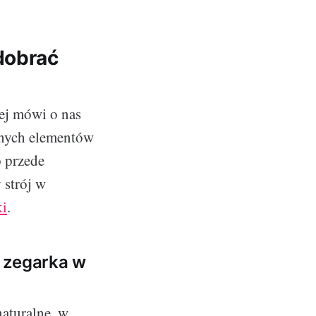
dobrać
cej mówi o nas
lnych elementów
o przede
 strój w
ki
.
e zegarka w
naturalne, w