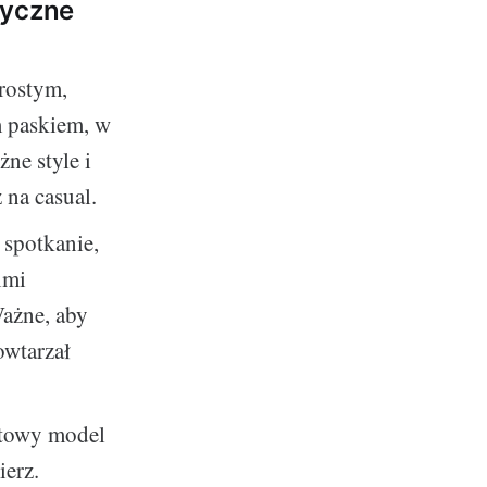
tyczne
prostym,
m paskiem, w
ne style i
 na casual.
 spotkanie,
imi
ażne, aby
owtarzał
rtowy model
ierz.