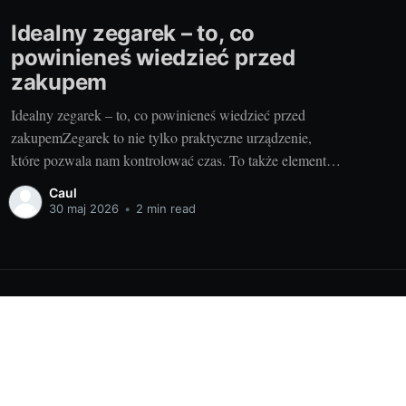
Idealny zegarek – to, co
powinieneś wiedzieć przed
zakupem
Idealny zegarek – to, co powinieneś wiedzieć przed
zakupemZegarek to nie tylko praktyczne urządzenie,
które pozwala nam kontrolować czas. To także element
stylizacji, który może podkreślać naszą osobowość i
Caul
dodawać klasy. Aby jednak wybrać idealny model, warto
30 maj 2026
•
2 min read
zwrócić uwagę na kilka kluczowych kwestii. Od czego
zacząć? Kluczowe kwestie przed zakupem zegarkaJak
Powered by Ghost