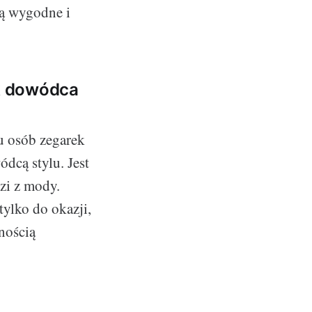
są wygodne i
ak dowódca
u osób zegarek
dcą stylu. Jest
zi z mody.
tylko do okazji,
nością