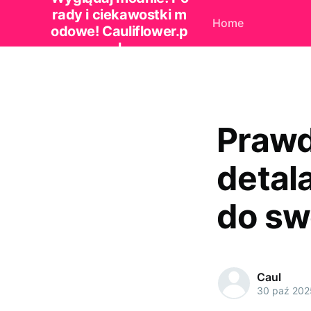
rady i ciekawostki m
Home
odowe! Cauliflower.p
l
Prawd
detal
do sw
Caul
30 paź 202