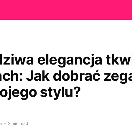
ziwa elegancja tkw
ach: Jak dobrać zeg
ojego stylu?
5
•
2 min read