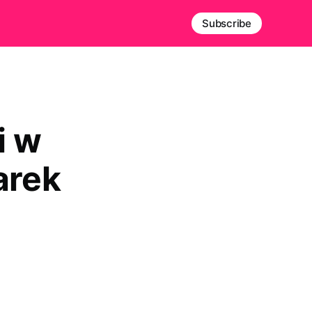
Subscribe
i w
arek