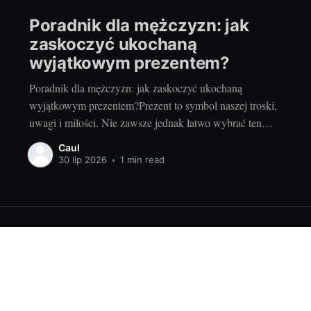
Poradnik dla mężczyzn: jak
zaskoczyć ukochaną
wyjątkowym prezentem?
Poradnik dla mężczyzn: jak zaskoczyć ukochaną
wyjątkowym prezentem?Prezent to symbol naszej troski,
uwagi i miłości. Nie zawsze jednak łatwo wybrać ten
odpowiedni, który zachwyci ukochaną osobę. Czy jest na
Caul
to jakiś sprawdzony przepis? Jak zaskoczyć wyjątkowym
30 lip 2026
•
1 min read
i wyjątkowym prezentem? Oto kilka praktycznych porad,
które mogą pomóc. Na co zwrócić
© 2026