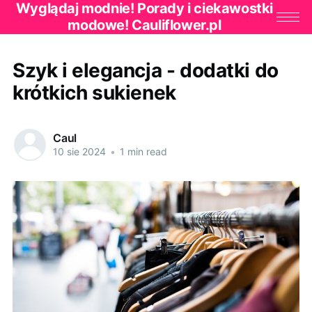
Wyglądaj modnie! Porady i ciekawostki
modowe! Cauliflower.pl
Szyk i elegancja - dodatki do
krótkich sukienek
Caul
10 sie 2024
•
1 min read