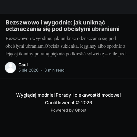
Bezszwowo i wygodnie: jak uniknąć
odznaczania się pod obcisłymi ubraniami
Bezszwowo i wygodnie: jak uniknąć odznaczania się pod
obcisłymi ubraniamiObcisła sukienka, legginsy albo spodnie z
lejącej tkaniny potrafią pięknie podkreślić sylwetkę – o ile pod
spodem wszystko jest gładkie. Dziś podpowiadam, jak ograć
Caul
temat szwów, gumek i zgrubień tak, by nie psuły efektu
5 sie 2026
•
3 min read
stylizacji. Będzie konkretnie: dla niej i dla niego,
Wyglądaj modnie! Porady i ciekawostki modowe!
Cauliflower.pl
© 2026
Powered by Ghost